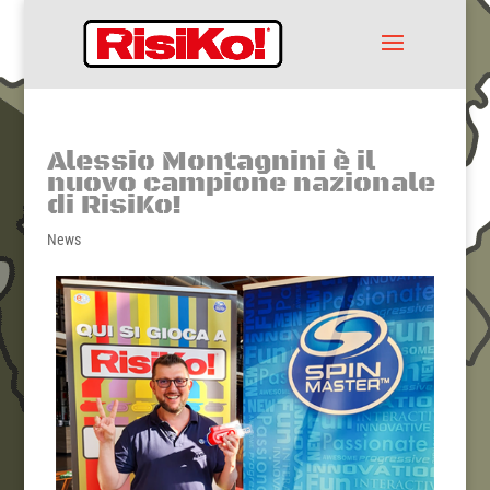
Alessio Montagnini è il
nuovo campione nazionale
di RisiKo!
News