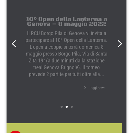
10° Open della Lanterna a
Genova – 8 maggio 2022
Il RCU Borgo Pila di Genova vi invita a
partecipare al 10° Open della Lanterna.
L'open a coppie si terrà domenica 8
maggio presso Borgo Pila, Via di Santa
Zita 19r (a due minuti dalla stazione
treni Genova Brignole). Il torneo
prevede 2 partite per tutti oltre alla...
leggi news