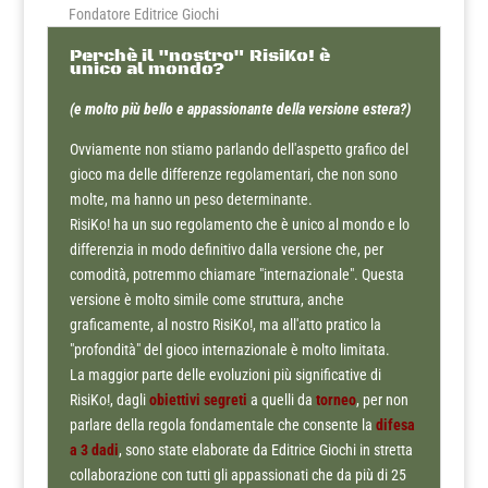
Fondatore Editrice Giochi
Perchè il "nostro" RisiKo! è
unico al mondo?
(e molto più bello e appassionante della versione estera?)
Ovviamente non stiamo parlando dell'aspetto grafico del
gioco ma delle differenze regolamentari, che non sono
molte, ma hanno un peso determinante.
RisiKo! ha un suo regolamento che è unico al mondo e lo
differenzia in modo definitivo dalla versione che, per
comodità, potremmo chiamare "internazionale". Questa
versione è molto simile come struttura, anche
graficamente, al nostro RisiKo!, ma all'atto pratico la
"profondità" del gioco internazionale è molto limitata.
La maggior parte delle evoluzioni più significative di
RisiKo!, dagli
obiettivi segreti
a quelli da
torneo
, per non
parlare della regola fondamentale che consente la
difesa
a 3 dadi
, sono state elaborate da Editrice Giochi in stretta
collaborazione con tutti gli appassionati che da più di 25