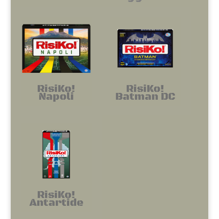
RisiKo!
RisiKo!
Napoli
Batman DC
RisiKo!
Antartide