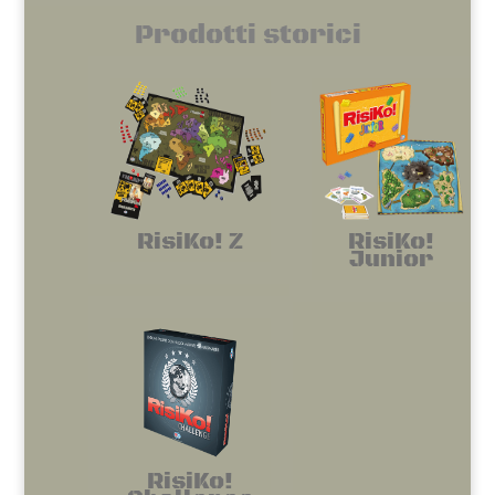
Prodotti storici
RisiKo! Z
RisiKo!
Junior
RisiKo!