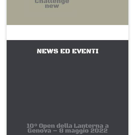
Challenge
new
NEWS ED EVENTI
10° Open della Lanterna a
Genova – 8 maggio 2022
Il RCU Borgo Pila di Genova vi invita a