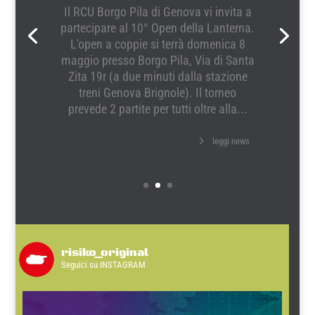
partecipare al 10° Open della Lanterna.
L'open a coppie si terrà domenica 8
maggio presso Borgo Pila, Via di Santa
Zita 19r (a due minuti dalla stazione
treni Genova Brignole). Il torneo
prevede 2 partite per tutti oltre alla...
leggi news
risiko_original
Seguici su INSTAGRAM