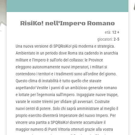
RisiKo! nell'Impero Romano
età:
12 +
giocatori:
2-5
Una nuova versione di SPQRisiKo! più moderna e strategica.
Ambientato in un periodo dove Roma sta cadendo in anarchia
militare e l'Impero è sull'orlo del collasso: le Province
eleggono autonomamente nuovi imperatori, i militari si
contendono i territori e i tradimenti sono all'ordine del giorno.
Questo clima di instabilità è tutto quello che stavate
aspettando! Vestite i panni di un ambizioso generale romano
e lottate per l'egemonia sull'Impero. Ingaggiate nuove truppe,
varate le vostre triremi per sfidare gli avversari. Costruite
nuovi centri di potere. Solo chi saprà amministrare al meglio il
proprio esercito diventerà Imperatore del nuovo Impero. Per
vincere una partita a SPQRisiKo! dovrete accumulare il
maggior numero di Punti Vittoria ottenuti grazie alla vostra