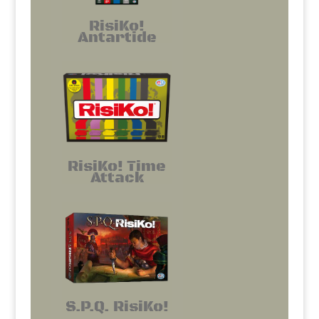
RisiKo!
Antartide
RisiKo! Time
Attack
S.P.Q. RisiKo!