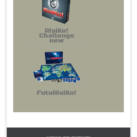
RisiKo!
Challenge
new
FutuRisiKo!