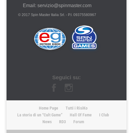
Email: servizio@spinmaster.com
© 2017 Spin Master Italia Srl. - P.I. 09375580967
Seguici su:
Home Page
Tutti i RisiKo
La storia di un “Cult Game”
Hall Of Fame
I Club
News
RD3
Forum