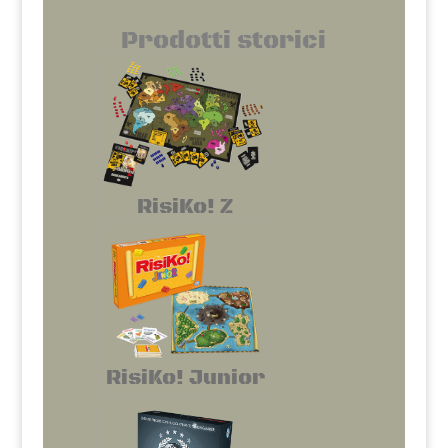
Prodotti storici
RisiKo! Z
RisiKo! Junior