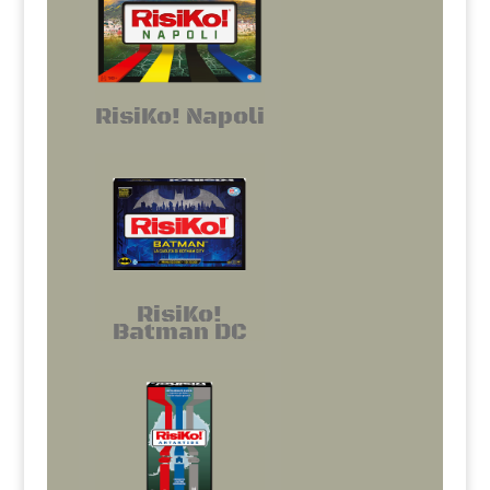
RisiKo! Napoli
RisiKo!
Batman DC