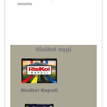
riassuntiva.
RisiKo! oggi
RisiKo! Napoli