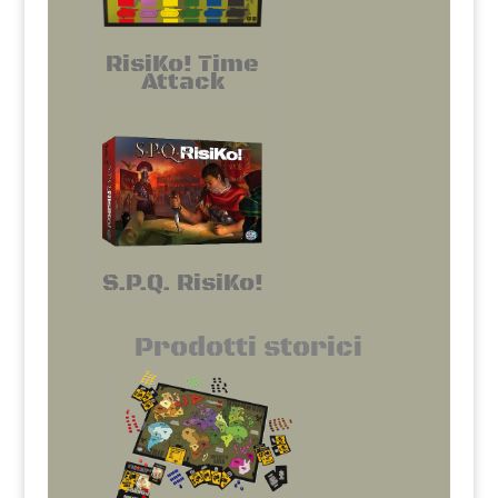
RisiKo! Time
Attack
S.P.Q. RisiKo!
Prodotti storici