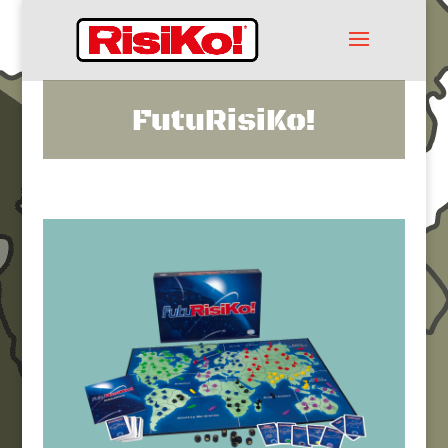
FutuRisiKo!