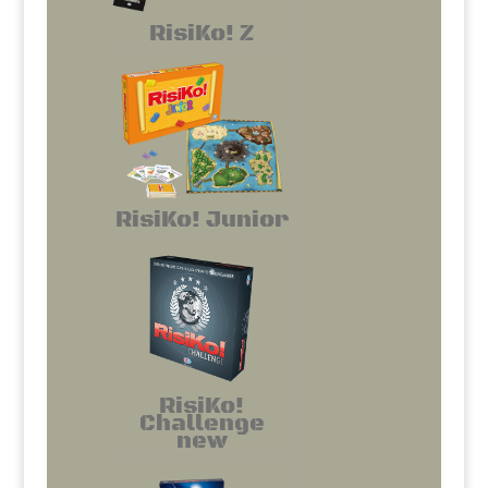
RisiKo! Z
RisiKo! Junior
RisiKo!
Challenge
new