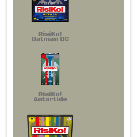
RisiKo!
Batman DC
RisiKo!
Antartide